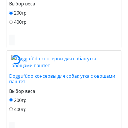
Выбор веса
200гр
400гр
Doggufūdo консервы для собак утка с овощами
паштет
Выбор веса
200гр
400гр