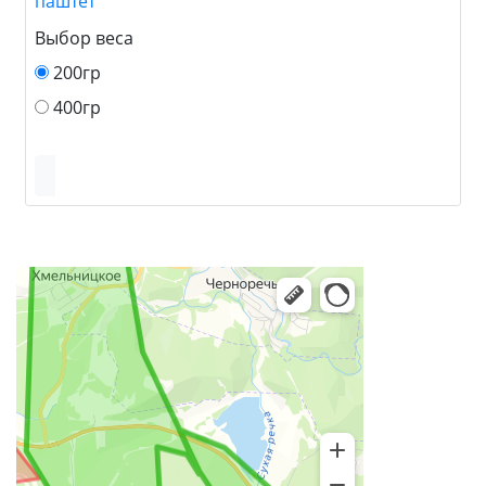
паштет
Выбор веса
200гр
400гр