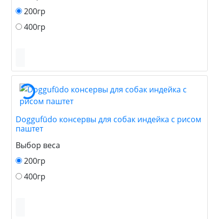
200гр
400гр
Doggufūdo консервы для собак индейка с рисом
паштет
Выбор веса
200гр
400гр