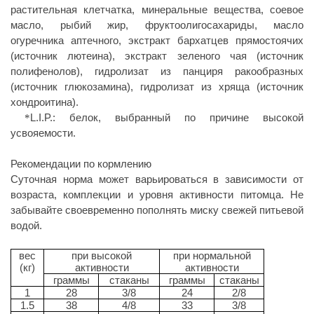
растительная клетчатка, минеральные вещества, соевое
масло, рыбий жир, фруктоолигосахариды, масло
огуречника аптечного, экстракт бархатцев прямостоячих
(источник лютеина), экстракт зеленого чая (источник
полифенолов), гидролизат из панциря ракообразных
(источник глюкозамина), гидролизат из хряща (источник
хондроитина).
L.I.P.: белок, выбранный по причине высокой
*
усвояемости.
Рекомендации по кормлению
Суточная норма может варьироваться в зависимости от
возраста, комплекции и уровня активности питомца. Не
забывайте своевременно пополнять миску свежей питьевой
водой.
вес
при высокой
при нормальной
(кг)
активности
активности
граммы
стаканы
граммы
стаканы
1
28
3/8
24
2/8
1.5
38
4/8
33
3/8