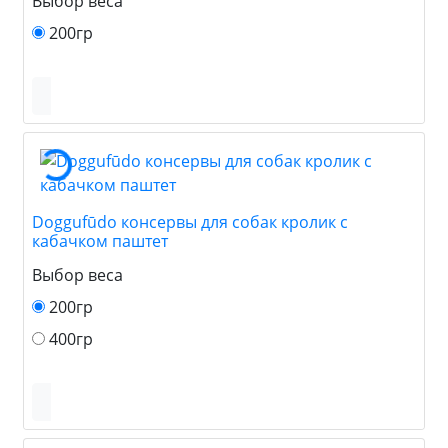
Выбор веса
200гр
Doggufūdo консервы для собак кролик с
кабачком паштет
Выбор веса
200гр
400гр