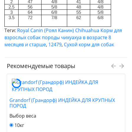
2
47
4/8
41
4/8
2.5
56
5/8
48
4/8
3
64
6/8
55
5/8
3.5
72
7/8
62
6/8
Теги:
Royal Canin (Роял Канин) Chihuahua Корм для
взрослых собак породы чихуахуа в возрасте 8
месяцев и старше
,
12479
,
Сухой корм для собак
Рекомендуемые товары
Grandorf (Грандорф) ИНДЕЙКА ДЛЯ КРУПНЫХ
ПОРОД
Выбор веса
10кг