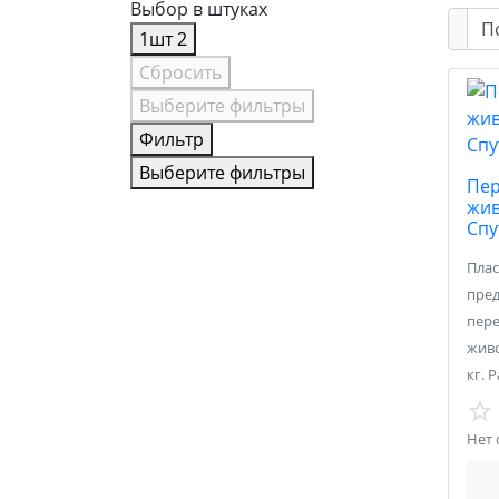
Выбор в штуках
1шт
2
Сбросить
Выберите фильтры
Фильтр
Выберите фильтры
Пер
жив
Спу
Плас
пред
пере
живо
кг. 
Нет 