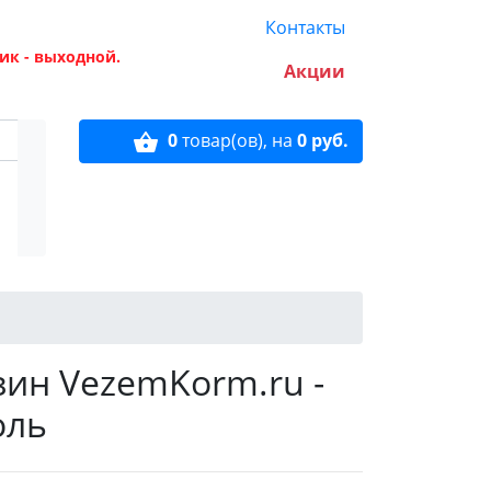
Контакты
ик - выходной.
Акции
0
товар(ов),
на
0 руб.
зин VezemKorm.ru -
оль