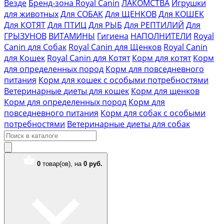
Везде
Бренд-зона Royal Canin
ЛАКОМСТВА
Игрушки
для животных
Для СОБАК
Для ЩЕНКОВ
Для КОШЕК
Для КОТЯТ
Для ПТИЦ
Для РЫБ
Для РЕПТИЛИЙ
Для
ГРЫЗУНОВ
ВИТАМИНЫ
Гигиена
НАПОЛНИТЕЛИ
Royal
Canin для Собак
Royal Canin для Щенков
Royal Canin
для Кошек
Royal Canin для Котят
Корм для котят
Корм
для определенных пород
Корм для повседневного
питания
Корм для кошек с особыми потребностями
Ветеринарные диеты для кошек
Корм для щенков
Корм для определенных пород
Корм для
повседневного питания
Корм для собак с особыми
потребностями
Ветеринарные диеты для собак
0
товар(ов),
на
0 руб.