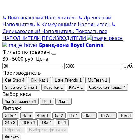
↳
Впитывающий Наполнитель
↳
Древесный
Наполнитель
↳
Комкующийся Наполнитель
↳
Силикагелевый Наполнитель
Показать все
НАПОЛНИТЕЛИ
ПРОИЗВОДИТЕЛИ
Бренд-зона Royal Caninn
Фильтр по товарам
30
-
5000
руб.
Цена
-
руб.
Производитель
Cat Step
4
Kiki Kat
1
Little Friends
1
Mr.Fresh
1
Silica Gel China
1
Котоffей
1
КУЗЯ
1
Сибирская Кошка
4
Выбор веса
1кг (на развес)
1
8кг
1
20кг
1
Литраж
3.8л
4
4л
5
4.5л
1
5л
2
8л
4
10л
1
15.2л
1
16л
3
24л
3
26.6л
1
18л
1
9л
1
Сбросить
Выберите фильтры
Фильтр