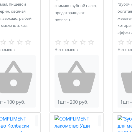
хмал, пищевой
"Зубочи
снимают зубной налет,
ерин, овсяная
богата
предотвращают
, авокадо, рыбий
жевател
появлен..
 масло ши, каз..
которая
эффекти
отзывов
Нет отзывов
Нет от
т - 100 руб.
1шт - 200 руб.
1шт -