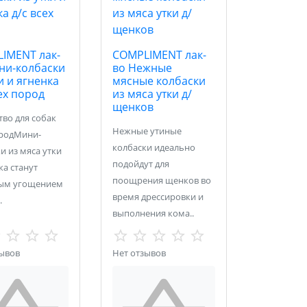
IMENT лак-
COMPLIMENT лак-
ни-колбаски
во Нежные
и и ягненка
мясные колбаски
ех пород
из мяса утки д/
щенков
во для собак
Нежные утиные
ородМини-
колбаски идеально
и из мяса утки
подойдут для
ка станут
поощрения щенков во
ым угощением
время дрессировки и
.
выполнения кома..
зывов
Нет отзывов