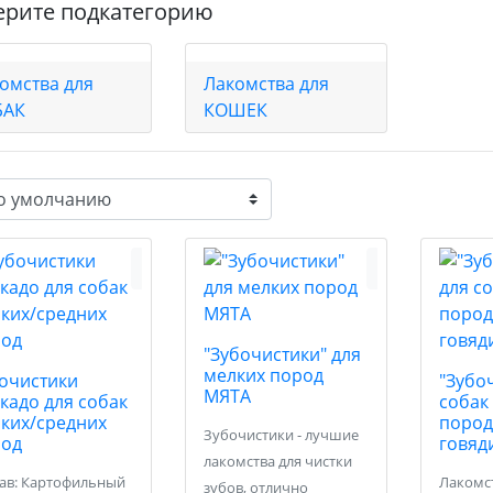
рите подкатегорию
омства для
Лакомства для
БАК
КОШЕК
"Зубочистики" для
мелких пород
очистики
"Зубо
МЯТА
кадо для собак
собак
ких/средних
пород,
Зубочистики - лучшие
род
говяд
лакомства для чистки
ав: Картофильный
Лакомс
зубов, отлично