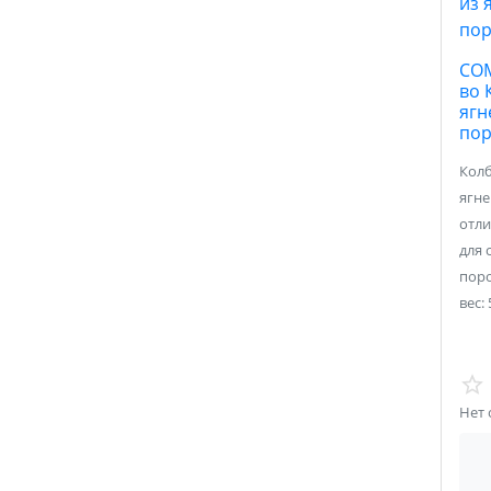
COM
во 
ягн
по
Колб
ягне
отл
для 
пор
вес: 
Нет 