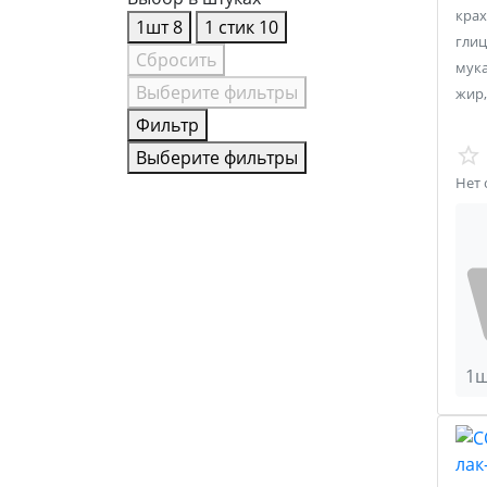
кра
1шт
8
1 стик
10
глиц
Сбросить
мука
Выберите фильтры
жир,
Фильтр
Выберите фильтры
Нет 
1ш