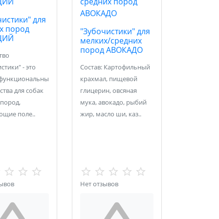
чистики" для
х пород
"Зубочистики" для
ЦИЙ
мелких/средних
пород АВОКАДО
тво
стики" - это
Состав: Картофильный
функциональны
крахмал, пищевой
ства для собак
глицерин, овсяная
пород,
мука, авокадо, рыбий
ющие поле..
жир, масло ши, каз..
зывов
Нет отзывов