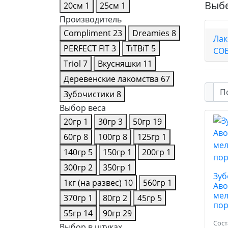
Выбе
20см
1
25см
1
Производитель
Compliment
23
Dreamies
8
Лак
PERFECT FIT
3
TiTBiT
5
СО
Triol
7
Вкусняшки
11
Деревенские лакомства
67
Зубочистики
8
Выбор веса
20гр
1
30гр
3
50гр
19
60гр
8
100гр
8
125гр
1
140гр
5
150гр
1
200гр
1
300гр
2
350гр
1
Зуб
1кг (на развес)
10
560гр
1
Аво
мел
370гр
1
80гр
2
45гр
5
по
55гр
14
90гр
29
Сост
Выбор в штуках