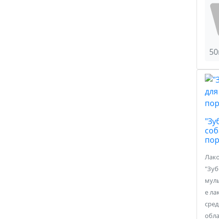
50
"Зу
соб
по
Лак
"Зуб
мул
е ла
сред
обла