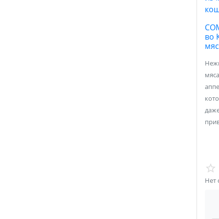
COM
во 
мяс
Нежн
мяса
аппе
кото
даж
прив
Нет 