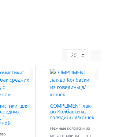
чистики" для
COMPLIMENT лак-
 средних
во Колбаски из
 с
говядины д/кошек
иной
Нежные колбаски из
тво
мяса говядины — это