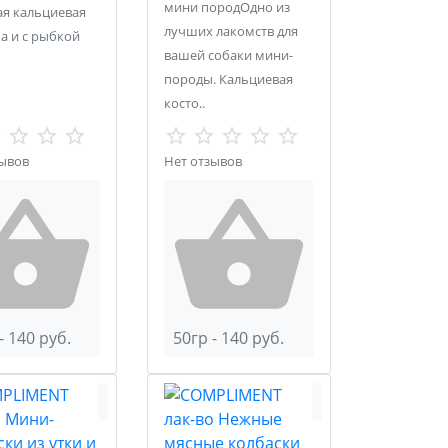
мини породОдно из
ая кальциевая
лучших лакомств для
а и с рыбкой
вашей собаки мини-
породы. Кальциевая
косто..
зывов
Нет отзывов
- 140 руб.
50гр - 140 руб.