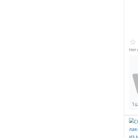
Нет 
1ш