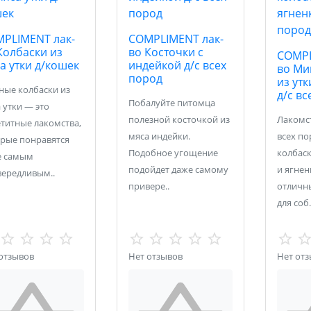
PLIMENT лак-
COMPLIMENT лак-
Колбаски из
во Косточки с
COMPL
а утки д/кошек
индейкой д/с всех
во Ми
пород
из утк
ые колбаски из
д/с вс
Побалуйте питомца
 утки — это
полезной косточкой из
Лакомст
титные лакомства,
мяса индейки.
всех п
рые понравятся
Подобное угощение
колбаск
е самым
подойдет даже самому
и ягнен
ередливым..
привере..
отличн
для соб.
отзывов
Нет отзывов
Нет от