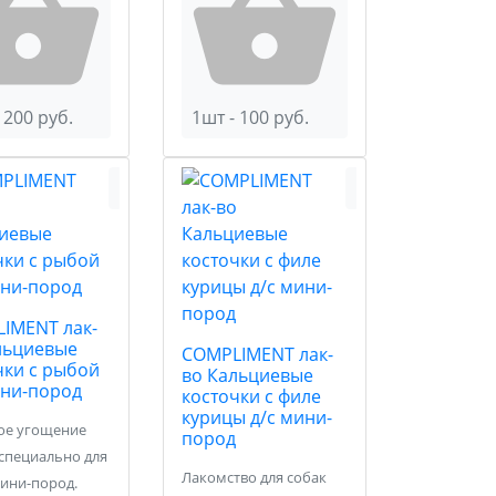
 200 руб.
1шт - 100 руб.
IMENT лак-
льциевые
COMPLIMENT лак-
чки с рыбой
во Кальциевые
ини-пород
косточки с филе
курицы д/с мини-
е угощение
пород
специально для
Лакомство для собак
ини-пород.