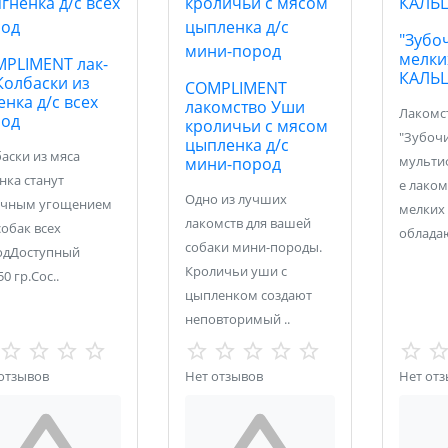
"Зубо
мелки
PLIMENT лак-
КАЛЬ
Колбаски из
COMPLIMENT
енка д/с всех
лакомство Уши
Лакомс
род
кроличьи с мясом
"Зубочи
цыпленка д/с
аски из мяса
мульти
мини-пород
нка станут
е лаком
Одно из лучших
ичным угощением
мелких 
лакомств для вашей
собак всех
облада
собаки мини-породы.
одДоступный
Кроличьи уши с
50 гр.Сос..
цыпленком создают
неповторимый ..
отзывов
Нет отзывов
Нет от