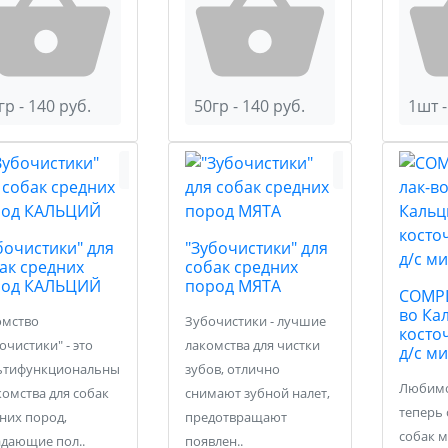
гр - 140 руб.
50гр - 140 руб.
1шт -
бочистики" для
"Зубочистики" для
ак средних
собак средних
род КАЛЬЦИЙ
пород МЯТА
COMPL
во Ка
омство
Зубочистики - лучшие
косто
очистики" - это
лакомства для чистки
д/с м
ьтифункциональны
зубов, отлично
Любимо
комства для собак
снимают зубной налет,
теперь 
них пород,
предотвращают
собак м
дающие пол..
появлен..