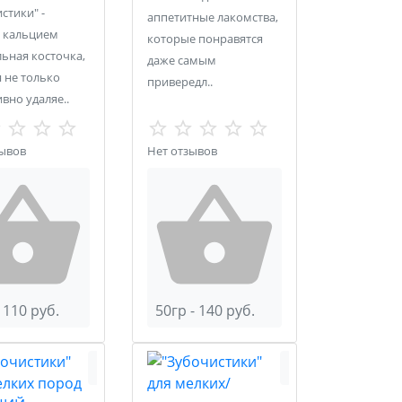
стики" -
аппетитные лакомства,
я кальцием
которые понравятся
ьная косточка,
даже самым
 не только
привередл..
вно удаляе..
зывов
Нет отзывов
 110 руб.
50гр - 140 руб.