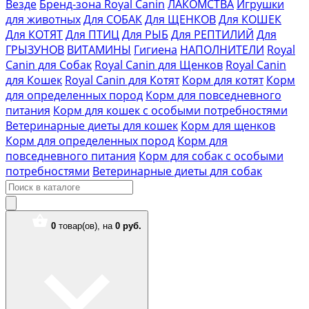
Везде
Бренд-зона Royal Canin
ЛАКОМСТВА
Игрушки
для животных
Для СОБАК
Для ЩЕНКОВ
Для КОШЕК
Для КОТЯТ
Для ПТИЦ
Для РЫБ
Для РЕПТИЛИЙ
Для
ГРЫЗУНОВ
ВИТАМИНЫ
Гигиена
НАПОЛНИТЕЛИ
Royal
Canin для Собак
Royal Canin для Щенков
Royal Canin
для Кошек
Royal Canin для Котят
Корм для котят
Корм
для определенных пород
Корм для повседневного
питания
Корм для кошек с особыми потребностями
Ветеринарные диеты для кошек
Корм для щенков
Корм для определенных пород
Корм для
повседневного питания
Корм для собак с особыми
потребностями
Ветеринарные диеты для собак
0
товар(ов),
на
0 руб.