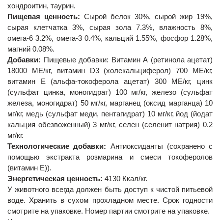
хондроитин, таурин.
Пищевая ценность:
Сырой белок 30%, сырой жир 19%,
сырая клетчатка 3%, сырая зола 7.3%, влажность 8%,
омега-6 3.2%, омега-3 0.4%, кальций 1.55%, фосфор 1.28%,
магний 0.08%.
Добавки:
Пищевые добавки: Витамин А (ретинола ацетат)
18000 МЕ/кг, витамин D3 (холекальциферол) 700 МЕ/кг,
витамин Е (альфа-токоферола ацетат) 300 МЕ/кг, цинк
(сульфат цинка, моногидрат) 100 мг/кг, железо (сульфат
железа, моногидрат) 50 мг/кг, марганец (оксид марганца) 10
мг/кг, медь (сульфат меди, пентагидрат) 10 мг/кг, йод (йодат
кальция обезвоженный) 3 мг/кг, селен (селенит натрия) 0.2
мг/кг.
Технологические добавки:
Антиоксиданты (сохранено с
помощью экстракта розмарина и смеси токоферолов
(витамин Е)).
Энергетическая ценность:
4130 Ккал/кг.
У животного всегда должен быть доступ к чистой питьевой
воде. Хранить в сухом прохладном месте. Срок годности
смотрите на упаковке. Номер партии смотрите на упаковке.