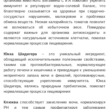
организма животного. Витамины С и А помогают укрепить
иммунитет и регулируют водно-солевой баланс, что
благотворно сказывается на здоровье при сердечно-
сосудистых нарушениях, малокровии и проблемах
обмена веществ. Низкая калорийность томатов позволит
не волноваться об избыточном весе. Помидоры
содержат важные для организма антиоксиданты и
являются натуральным источником клетчатки, помогая
нормализации процессов пищеварения.
Юкка Шидигера
– это уникальный ингредиент,
обладающий исключительными полезными свойствами,
такими как противобактериальные, нормализующие
работу печени и кишечника и приводящие к уменьшению
неприятного запаха мочи и фекалий, противовирусные,
способствующие укреплению иммунитета. Юкка
Шидигера, являясь природным пребиотиком, помогает
нормализации процесса пищеварения
Клюква
способствует закислению мочи, нормализируя
РН и тем самым профилактируя заболевания