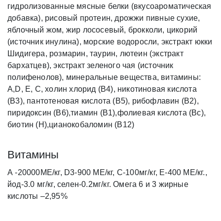
гидролизованные мясные белки (вкусоароматическая
добавка), рисовый протеин, дрожжи пивные сухие,
яблочный жом, жир лососевый, брокколи, цикорий
(источник инулина), морские водоросли, экстракт юкки
Шидигера, розмарин, таурин, лютеин (экстракт
бархатцев), экстракт зеленого чая (источник
полифенолов), минеральные вещества, витамины:
А,D, Е, С, холин хлорид (В4), никотиновая кислота
(В3), пантотеновая кислота (В5), рибофлавин (В2),
пиридоксин (В6),тиамин (В1),фолиевая кислота (Вc),
биотин (Н),цианокобаломин (В12)
Витамины
А -20000МЕ/кг, D3-900 МЕ/кг, С-100мг/кг, Е-400 МЕ/кг.,
йод-3.0 мг/кг, селен-0.2мг/кг. Омега 6 и 3 жирные
кислоты –2,95%