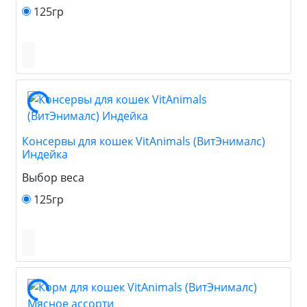
125гр
Консервы для кошек VitAnimals (ВитЭнималс)
Индейка
Выбор веса
125гр