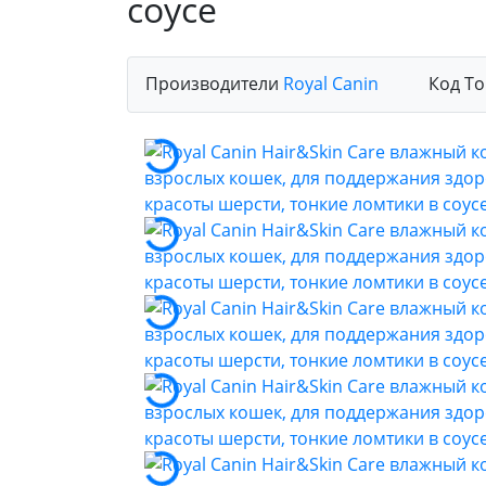
соусе
Производители
Royal Canin
Код То