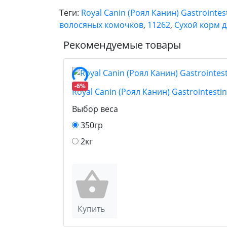
Теги:
Royal Canin (Роял Канин) Gastroint
волосяных комочков
,
11262
,
Сухой корм 
Рекомендуемые товары
-6%
Royal Canin (Роял Канин) Gastrointes
Выбор веса
350гр
2кг
Купить