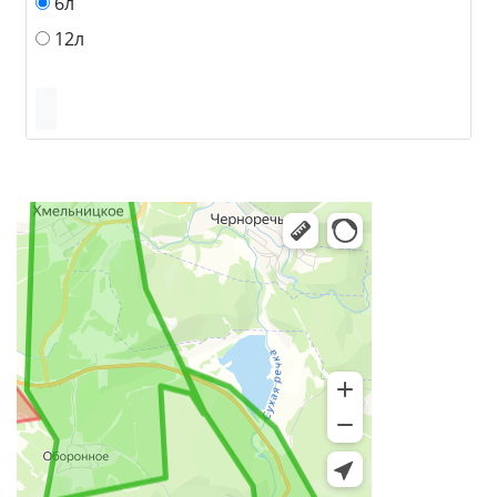
6л
12л