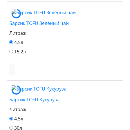
Барсик TOFU Зелёный чай
Литраж
4.5л
15.2л
Барсик TOFU Кукуруза
Литраж
4.5л
30л