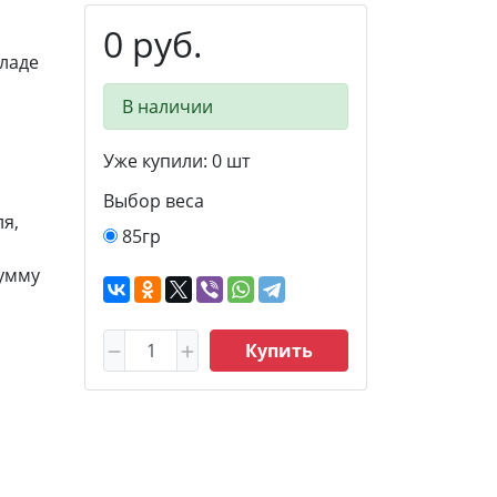
0 руб.
ладе
В наличии
Уже купили:
0
шт
Выбор веса
я,
85гр
сумму
Купить