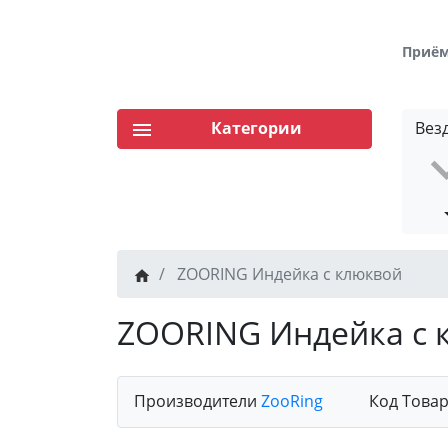
Приём 
Категории
Вез
ZOORING Индейка с клюквой
ZOORING Индейка с 
Производители
ZooRing
Код Това