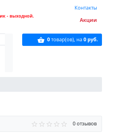
Контакты
ик - выходной.
Акции
0
товар(ов),
на
0 руб.
0 отзывов