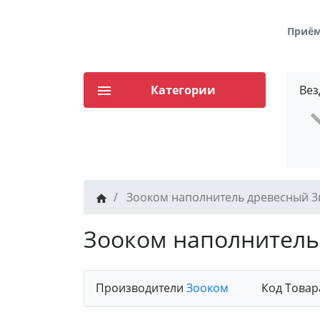
Приём 
Категории
Вез
Зооком наполнитель древесный 3к
Зооком наполнитель 
Производители
Зооком
Код Товар