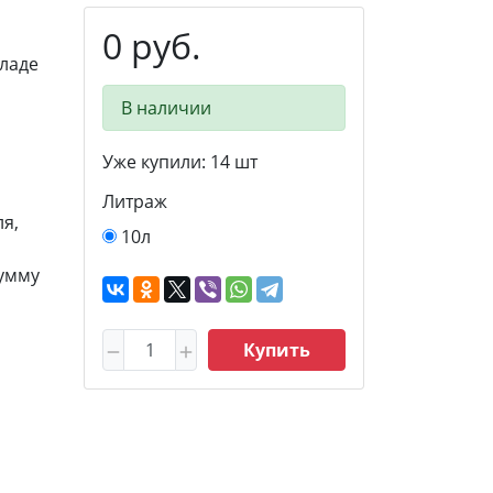
0 руб.
ладе
В наличии
Уже купили:
14
шт
Литраж
я,
10л
сумму
Купить