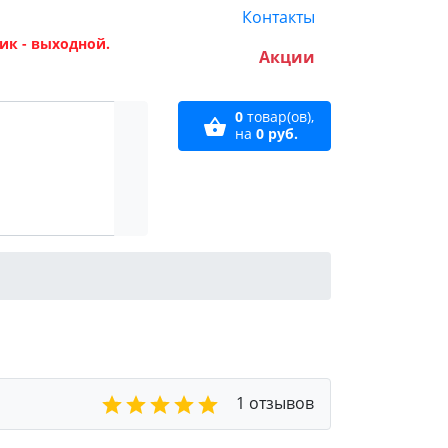
Контакты
ик - выходной.
Акции
0
товар(ов),
на
0 руб.
1 отзывов