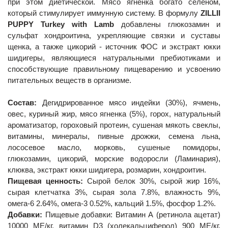
при этом диетической. Мясо ягненка богато селеном,
который стимулирует иммунную систему. В формулу
ZILLII
PUPPY Turkey with Lamb
добавлены глюкозамин и
сульфат хондроитина, укрепляющие связки и суставы
щенка, а также цикорий - источник ФОС и экстракт юкки
шидигеры, являющиеся натуральными пребиотиками и
способствующие правильному пищеварению и усвоению
питательных веществ в организме.
Состав:
Дегидрированное мясо индейки (30%), ячмень,
овес, куриный жир, мясо ягненка (5%), горох, натуральный
ароматизатор, гороховый протеин, сушеная мякоть свеклы,
витамины, минералы, пивные дрожжи, семена льна,
лососевое масло, морковь, сушеные помидоры,
глюкозамин, цикорий, морские водоросли (Ламинария),
клюква, экстракт юкки шидигера, розмарин, хондроитин.
Пищевая ценность:
Сырой белок 30%, сырой жир 16%,
сырая клетчатка 3%, сырая зола 7.8%, влажность 9%,
омега-6 2.64%, омега-3 0.52%, кальций 1.5%, фосфор 1.2%.
Добавки:
Пищевые добавки: Витамин А (ретинола ацетат)
10000 МЕ/кг, витамин D3 (холекальциферол) 900 МЕ/кг,