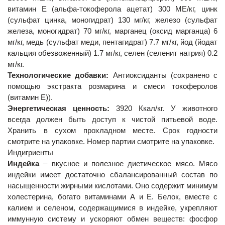
витамин Е (альфа-токоферола ацетат) 300 МЕ/кг, цинк
(сульфат цинка, моногидрат) 130 мг/кг, железо (сульфат
железа, моногидрат) 70 мг/кг, марганец (оксид марганца) 6
мг/кг, медь (сульфат меди, пентагидрат) 7.7 мг/кг, йод (йодат
кальция обезвоженный) 1.7 мг/кг, селен (селенит натрия) 0.2
мг/кг.
Технологические добавки:
Антиоксиданты (сохранено с
помощью экстракта розмарина и смеси токоферолов
(витамин Е)).
Энергетическая ценность:
3920 Ккал/кг. У животного
всегда должен быть доступ к чистой питьевой воде.
Хранить в сухом прохладном месте. Срок годности
смотрите на упаковке. Номер партии смотрите на упаковке.
Индигриенты
Индейка
– вкусное и полезное диетическое мясо. Мясо
индейки имеет достаточно сбалансированный состав по
насыщенности жирными кислотами. Оно содержит минимум
холестерина, богато витаминами А и Е. Белок, вместе с
калием и селеном, содержащимися в индейке, укрепляют
иммунную систему и ускоряют обмен веществ: фосфор