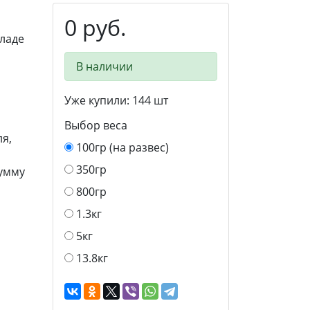
0 руб.
ладе
В наличии
Уже купили:
144
шт
Выбор веса
я,
100гр (на развес)
350гр
сумму
800гр
1.3кг
5кг
13.8кг