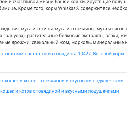
вой и счастливой жизни Вашей кошки. Хрустящие подуш
бимице. Кроме того, корм Whiskas® содержит все необх
дения: мука из птицы, мука из говядины, мука из ягненк
 гранулах), растительные белковые экстракты, злаки, ж
ивные дрожжи, свекольный жом, морковь, минеральные 
и с нежным паштетом из говядины
,
10427
,
Весовой корм
х кошек и котов с говядиной и вкусными подушечками