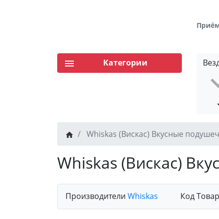
Приём 
Категории
Вез
Whiskas (Вискас) Вкусные подуше
Whiskas (Вискас) Вк
Производители
Whiskas
Код Това