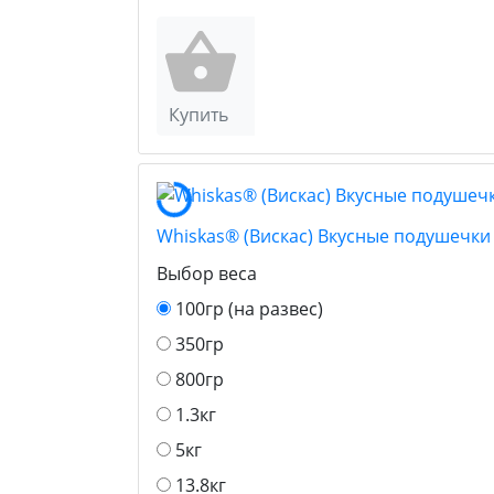
Купить
Whiskas® (Вискас) Вкусные подушечки
Выбор веса
100гр (на развес)
350гр
800гр
1.3кг
5кг
13.8кг