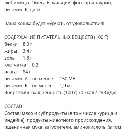
любимицы: Омега-6, кальций, фосфор и таурин,
витамин Е, цинк.
Ваша кошка будет мурчать от удовольствия!
СОДЕРЖАНИЕ ПИТАТЕЛЬНЫХ ВЕЩЕСТВ (100 Г)
белки
8,0 г
жиры
3,4 г
зола
1,8 г
клетчатка
0,2 г
влага
84 г
витамин А – не менее
150 МЕ
витамин Е – не менее
1,0 мг
Энергетическая ценность (100 г)
70 ккал / 293 кДж.
СОСТАВ
Состав: мясо и субпродукты (в том числе курица и
индейка), продукты животного происхождения,
пшеничная мука, загустители, аминокислоты (в том