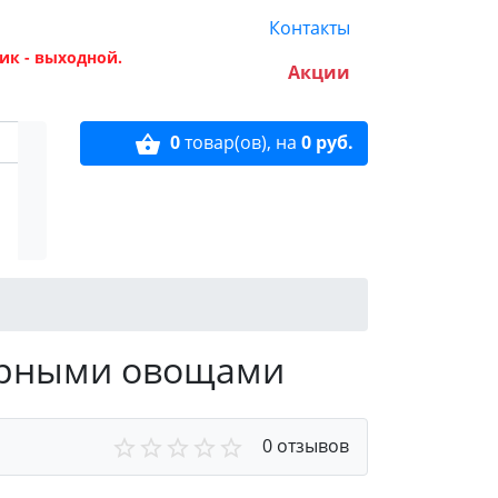
Контакты
ик - выходной.
Акции
0
товар(ов),
на
0 руб.
орными овощами
0 отзывов