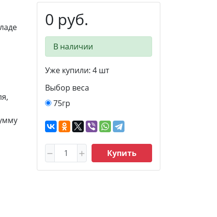
0 руб.
ладе
В наличии
Уже купили:
4
шт
Выбор веса
я,
75гр
сумму
Купить