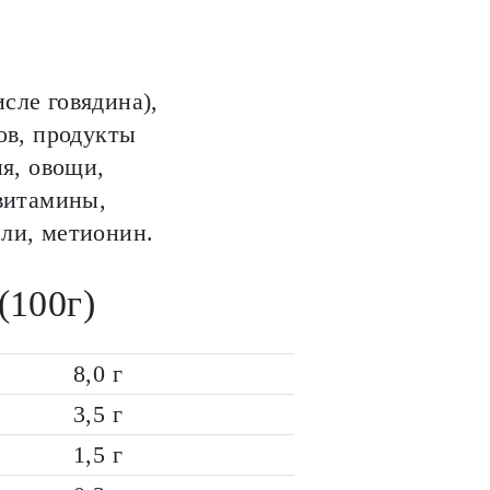
сле говядина),
ов, продукты
я, овощи,
витамины,
ли, метионин.
(100г)
8,0 г
3,5 г
1,5 г