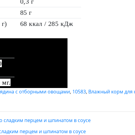
0,3 г
85 г
 г)
68 ккал / 285 кДж
0
 мг.
ядина с отборными овощами
,
10583
,
Влажный корм для 
ладким перцем и шпинатом в соусе