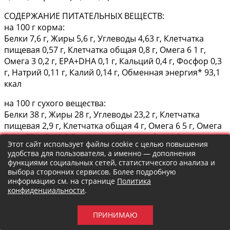
СОДЕРЖАНИЕ ПИТАТЕЛЬНЫХ ВЕЩЕСТВ:
на 100 г корма:
Белки 7,6 г, Жиры 5,6 г, Углеводы 4,63 г, Клетчатка
пищевая 0,57 г, Клетчатка общая 0,8 г, Омега 6 1 г,
Омега 3 0,2 г, EPA+DHA 0,1 г, Кальций 0,4 г, Фосфор 0,3
г, Натрий 0,11 г, Калий 0,14 г, Обменная энергия* 93,1
ккал
на 100 г сухого вещества:
Белки 38 г, Жиры 28 г, Углеводы 23,2 г, Клетчатка
пищевая 2,9 г, Клетчатка общая 4 г, Омега 6 5 г, Омега
3 1 г, EPA+DHA 0,5 г, Кальций 2 г, Фосфор 1,5 г, Натрий
Этот сайт использует файлы cookie с целью повышения
0,6 г, Калий 0,7 г, Обменная энергия* 465,5 ккал
удобства для пользователя, а именно — дополнения
функциями социальных сетей, статистического анализа и
КОМПЛЕКС АНТИОКСИДАНТОВ СИНЕРГИЧНОГО
выбора сторонних сервисов. Более подробную
ДЕЙСТВИЯ:
информацию см. на странице
Политика
на 100 г корма:
конфиденциальности
.
Витамин E 12,5 мг, Витамин C 5 мг, Таурин 124 мг,
Лютеин 0,02 мг
ПРИНИМАЮ