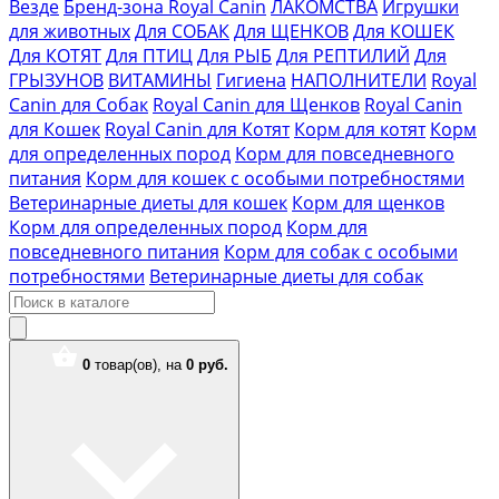
Везде
Бренд-зона Royal Canin
ЛАКОМСТВА
Игрушки
для животных
Для СОБАК
Для ЩЕНКОВ
Для КОШЕК
Для КОТЯТ
Для ПТИЦ
Для РЫБ
Для РЕПТИЛИЙ
Для
ГРЫЗУНОВ
ВИТАМИНЫ
Гигиена
НАПОЛНИТЕЛИ
Royal
Canin для Собак
Royal Canin для Щенков
Royal Canin
для Кошек
Royal Canin для Котят
Корм для котят
Корм
для определенных пород
Корм для повседневного
питания
Корм для кошек с особыми потребностями
Ветеринарные диеты для кошек
Корм для щенков
Корм для определенных пород
Корм для
повседневного питания
Корм для собак с особыми
потребностями
Ветеринарные диеты для собак
0
товар(ов),
на
0 руб.