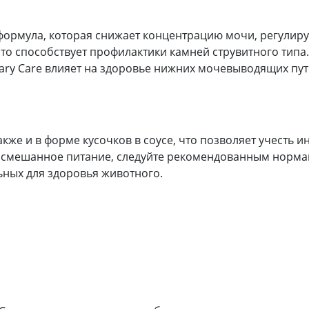
я формула, которая снижает концентрацию мочи, регулир
то способствует профилактики камней струвитного типа.
nary Care влияет на здоровье нижних мочевыводящих пу
также и в форме кусочков в соусе, что позволяет учест
и смешанное питание, следуйте рекомендованным нормам
ьных для здоровья животного.