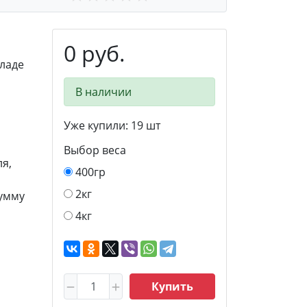
0 руб.
ладе
В наличии
Уже купили:
19
шт
Выбор веса
я,
400гр
2кг
сумму
4кг
Купить