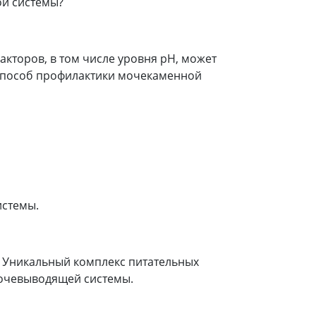
й системы?
кторов, в том числе уровня pH, может
 способ профилактики мочекаменной
истемы.
. Уникальный комплекс питательных
мочевыводящей системы.