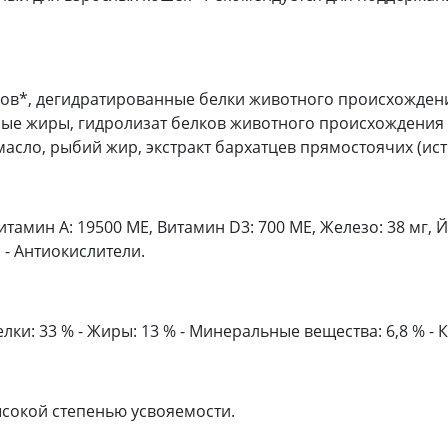
в*, дегидратированные белки животного происхождения (
ные жиры, гидролизат белков животного происхождения 
асло, рыбий жир, экстракт бархатцев прямостоячих (ист
тамин A: 19500 ME, Витамин D3: 700 ME, Железо: 38 мг, Йод
ы - Антиокислители.
 33 % - Жиры: 13 % - Минеральные вещества: 6,8 % - К
высокой степенью усвояемости.