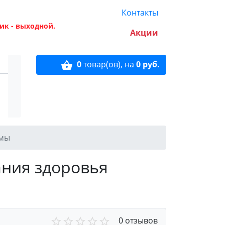
Контакты
ик - выходной.
Акции
0
товар(ов),
на
0 руб.
емы
ания здоровья
0 отзывов