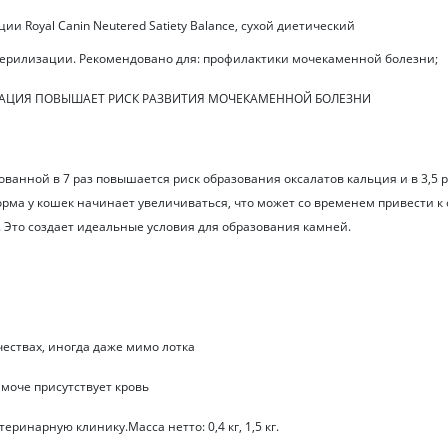
и Royal Canin Neutered Satiety Balance, сухой диетический
ерилизации. Рекомендовано для: профилактики мочекаменной болезни;
СТРАЦИЯ ПОВЫШАЕТ РИСК РАЗВИТИЯ МОЧЕКАМЕННОЙ БОЛЕЗНИ
анной в 7 раз повышается риск образования оксалатов кальция и в 3,5 ра
рма у кошек начинает увеличиваться, что может со временем привести к
 Это создает идеальные условия для образования камней.
ествах, иногда даже мимо лотка
моче присутствует кровь
ринарную клинику.Масса нетто: 0,4 кг, 1,5 кг.