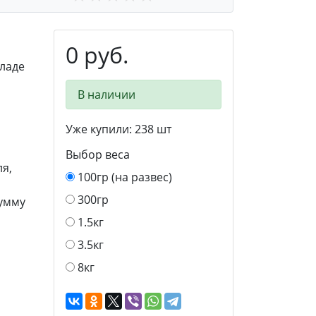
0 руб.
ладе
В наличии
Уже купили:
238
шт
Выбор веса
я,
100гр (на развес)
300гр
сумму
1.5кг
3.5кг
8кг