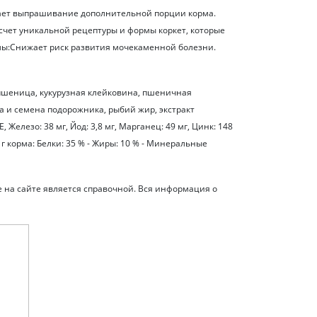
жает выпрашивание дополнительной порции корма.
 счет уникальной рецептуры и формы коркет, которые
мы:Снижает риск развития мочекаменной болезни.
пшеница, кукурузная клейковина, пшеничная
а и семена подорожника, рыбий жир, экстракт
елезо: 38 мг, Йод: 3,8 мг, Марганец: 49 мг, Цинк: 148
г корма: Белки: 35 % - Жиры: 10 % - Минеральные
е на сайте является справочной. Вся информация о