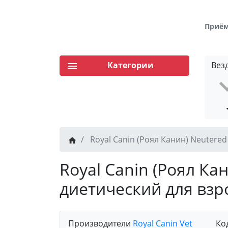
Приём 
Категории
Вез
Royal Canin (Роял Канин) Neutere
Royal Canin (Роял Ка
диетический для взр
Производители
Royal Canin Vet
Ко