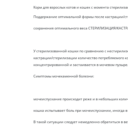
Корм для взрослых котов и кошек с момента стерилизаци
Поддержание оптимальной формы после кастрации/ст
сохранения оптимального веса СТЕРИЛИЗАЦИЯ/КА
У стерилизованной кошки по сравнению с нестирилизов
кастрации/стерилизации количество потребляемого ко
концентрированной и застаивается в мочевом пузыре.
Симптомы мочекаменной болезни:
мочеиспускание происходит реже и в небольших колич
кошка испытывает боль при мочеиспускании, иногда в 
В такой ситуации следует немедленно обратиться в вете