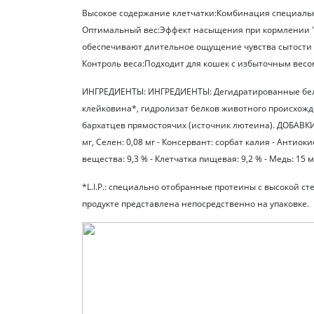
Высокое содержание клетчатки:Комбинация специаль
Оптимальный вес:Эффект насыщения при кормлении "Neu
обеспечивают длительное ощущение чувства сытости 
Контроль веса:Подходит для кошек с избыточным весо
ИНГРЕДИЕНТЫ: ИНГРЕДИЕНТЫ: Дегидратированные белки
клейковина*, гидролизат белков животного происхожд
бархатцев прямостоячих (источник лютеина). ДОБАВКИ (В
мг, Ceлeн: 0,08 мг - Консервант: сорбат калия - Анти
вещества: 9,3 % - Клетчатка пищевая: 9,2 % - Медь: 15
*L.I.P.: специально отобранные протеины с высокой 
продукте представлена непосредственно на упаковке.