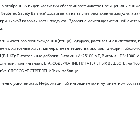
но отобранных видов клетчатки обеспечивает чувство насыщения и сни
tered Satiety Balance" достигается на за счет растяжения желудка, а за
при низкой калорийности продукта. Здоровье мочевыделительной систе
м.
 животного происхождения (птица), кукуруза, растительная клетчатка, 
ения, животные жиры, минеральные вещества, экстракт цикория, оболочк
 1 КГ): Питательные добавки: Витамин A: 25100 ME, Витамин D3: 1000 ME, Ж
окислители: пропилгаллат, БГА. СОДЕРЖАНИЕ ПИТАТЕЛЬНЫХ ВЕЩЕСТВ: на 100 
 мг/кг. СПОСОБ УПОТРЕБЛЕНИЯ: см. таблицу.
степенью усвояемости. Информация об ингредиентах и нутриентном состав