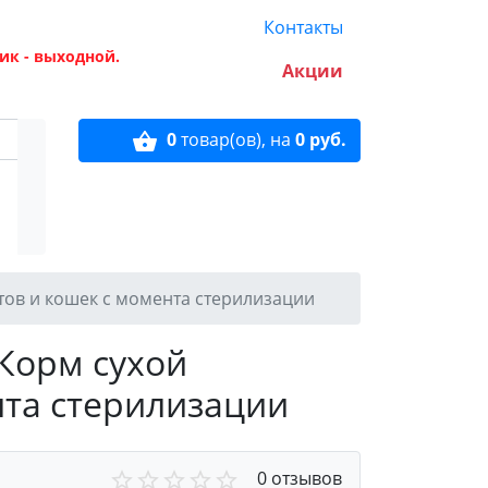
Контакты
ик - выходной.
Акции
0
товар(ов),
на
0 руб.
отов и кошек с момента стерилизации
 Корм сухой
нта стерилизации
0 отзывов