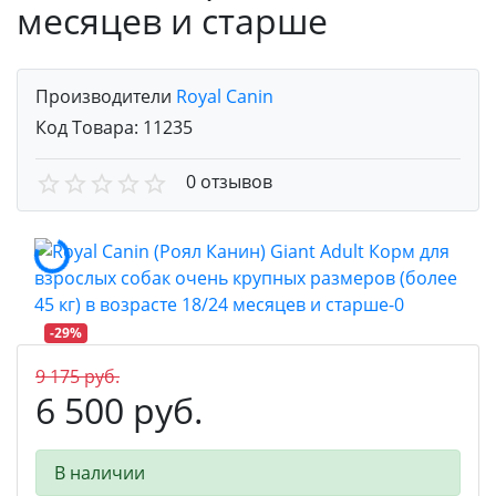
месяцев и старше
Производители
Royal Canin
Код Товара:
11235
0 отзывов
-29%
Успей
9 175 руб.
купить
6 500 руб.
выгодно
В наличии