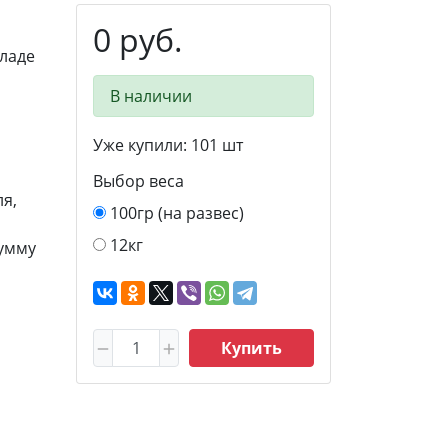
0 руб.
ладе
В наличии
Уже купили:
101
шт
Выбор веса
я,
100гр (на развес)
12кг
сумму
Купить