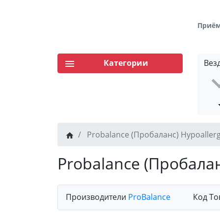
Приём 
Категории
Вез
Probalance (Пробаланс) Hypoaller
Probalance (Пробалан
Производители
ProBalance
Код То