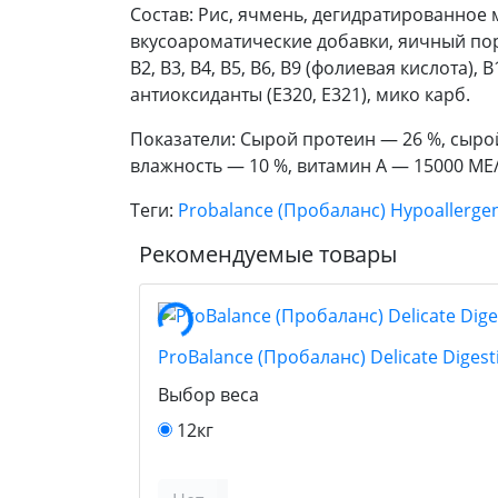
Состав: Рис, ячмень, дегидратированное
вкусоароматические добавки, яичный пор
В2, В3, В4, В5, В6, В9 (фолиевая кислота),
антиоксиданты (Е320, Е321), мико карб.
Показатели: Сырой протеин — 26 %, сырой
влажность — 10 %, витамин А — 15000 МЕ/к
Теги:
Probalance (Пробаланс) Hypoallerge
Рекомендуемые товары
ProBalance (Пробаланс) Delicate Dige
Выбор веса
12кг