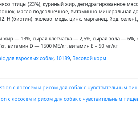
 мясо птицы (23%), куриный жир, дегидратированное мяс
ошок, масло подсолнечное, витаминно-минеральная добав
 В12, Н (биотин), железо, медь, цинк, марганец, йод, сел
 жир — 13%, сырая клетчатка — 2,5%, сырая зола — 6%, 
г, витамин D — 1500 МЕ/кг, витамин Е – 50 мг/кг
nic для взрослых собак
,
10189
,
Весовой корм
stion с лососем и рисом для собак с чувствительным пищ