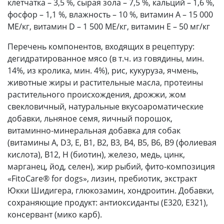
клетчатка – 3,5 %, сырая зола – 7,5 %, кальций – 1,6 %,
фосфор – 1,1 %, влажность – 10 %, витамин А – 15 000
МЕ/кг, витамин D – 1 500 МЕ/кг, витамин Е – 50 мг/кг
Перечень компонентов, входящих в рецептуру:
дегидратированное мясо (в т.ч. из говядины, мин.
14%, из кролика, мин. 4%), рис, кукуруза, ячмень,
животные жиры и растительные масла, протеины
растительного происхождения, дрожжи, жом
свекловичный, натуральные вкусоароматические
добавки, льняное семя, яичный порошок,
витаминно-минеральная добавка для собак
(витамины А, D3, Е, В1, В2, В3, В4, В5, В6, В9 (фолиевая
кислота), В12, Н (биотин), железо, медь, цинк,
марганец, йод, селен), жир рыбий, фито-композиция
«FitoCare® for dogs», лизин, пребиотик, экстракт
Юкки Шидигера, глюкозамин, хондроитин. Добавки,
сохраняющие продукт: антиоксиданты (Е320, Е321),
консервант (мико карб).