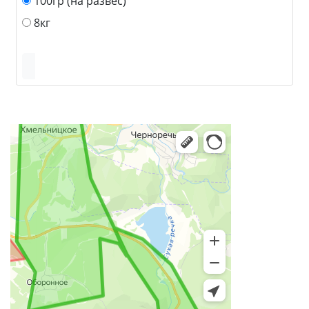
100гр (на развес)
8кг