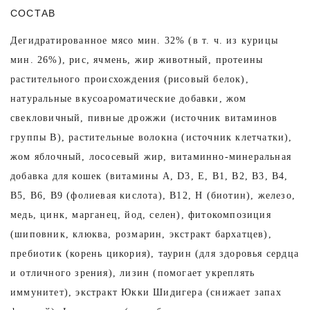
СОСТАВ
Дегидратированное мясо мин. 32% (в т. ч. из курицы
мин. 26%), рис, ячмень, жир животный, протеины
растительного происхождения (рисовый белок),
натуральные вкусоароматические добавки, жом
свекловичный, пивные дрожжи (источник витаминов
группы В), растительные волокна (источник клетчатки),
жом яблочный, лососевый жир, витаминно-минеральная
добавка для кошек (витамины А, D3, Е, В1, В2, В3, В4,
В5, В6, В9 (фолиевая кислота), В12, Н (биотин), железо,
медь, цинк, марганец, йод, селен), фитокомпозиция
(шиповник, клюква, розмарин, экстракт бархатцев),
пребиотик (корень цикория), таурин (для здоровья сердца
и отличного зрения), лизин (помогает укреплять
иммунитет), экстракт Юкки Шидигера (снижает запах