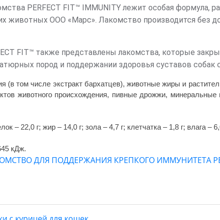
омства PERFECT FIT™ IMMUNITY лежит особая формула, р
их животных ООО «Марс». Лакомство производится без д
ECT FIT™ также представлены лакомства, которые закр
атюрных пород и поддержании здоровья суставов собак с
я (в том числе экстракт бархатцев), животные жиры и растител
уктов животного происхождения, пивные дрожжи, минеральные в
лок – 22,0 г; жир – 14,0 г; зола – 4,7 г; клетчатка – 1,8 г; влага – 6,
645 кДж.
КОМСТВО ДЛЯ ПОДДЕРЖАНИЯ КРЕПКОГО ИММУНИТЕТА PER