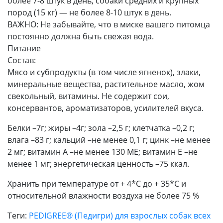
более 7-8 штук в день, собаки средних и крупных
пород (15 кг) — не более 8-10 штук в день.
ВАЖНО: Не забывайте, что в миске вашего питомца
постоянно должна быть свежая вода.
Питание
Состав:
Мясо и субпродукты (в том числе ягненок), злаки,
минеральные вещества, растительное масло, жом
свекольный, витамины. Не содержит сои,
консервантов, ароматизаторов, усилителей вкуса.
Белки –7г; жиры –4г; зола –2,5 г; клетчатка –0,2 г;
влага –83 г; кальций –не менее 0,1 г; цинк –не менее
2 мг; витамин A –не менее 130 МЕ; витамин E –не
менее 1 мг; энергетическая ценность –75 ккал.
Хранить при температуре от + 4*С до + 35*С и
относительной влажности воздуха не более 75 %
Теги:
PEDIGREE® (Педигри) для взрослых собак всех