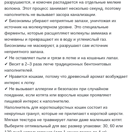
разрушаются, и комочек распадается на отдельные мелкие
волокна. Этот процесс занимает несколько секунд, поэтому
наполнитель не вызывает засора канализации.
✔ Биоэнзимы убирают неприятные запахи, уничтожая их
источник на молекулярном уровне. Это специальные
ферменты, которые расщепляют молекулы аммиака и
мочевины и превращают их в воду и углекислый газ.
Биоэнзимы не маскируют, а разрушают сам источник
неприятного запаха.
✔ Не оставляет пыли и грязи в лотке и на кошачьих лапах.
✔ Весит в 2–3 раза легче традиционных бентонитовых
наполнителей.
✔ Нравится кошкам, потому что древесный аромат возбуждает
интерес к лотку.
✔ Не вызывает аллергии и безопасен при случайном
поедании, если котята или взрослые кошки проявляют
пищевой интерес к наполнителю.
Наполнитель для короткошёрстных кошек состоит из
некрупных гранул, которые не прилипают к короткой шерсти.
Мягкая текстура не травмирует лапки даже маленьких котят.
Выберите оптимальный для вас размер упаковки: 30, 60 или
120 дней использования (для 1 кошки весом до 4 кг).