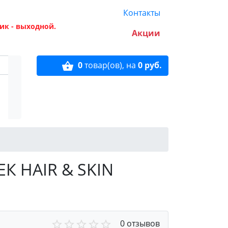
Контакты
ик - выходной.
Акции
0
товар(ов),
на
0 руб.
К HAIR & SKIN
0 отзывов