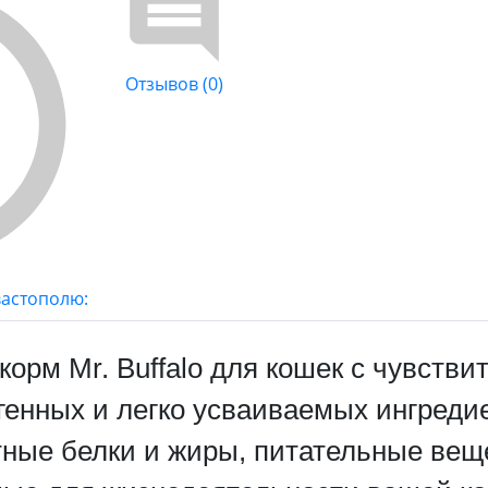
Отзывов (0)
вастополю:
рм Mr. Buffalo для кошек с чувстви
генных и легко усваиваемых ингреди
ные белки и жиры, питательные веще