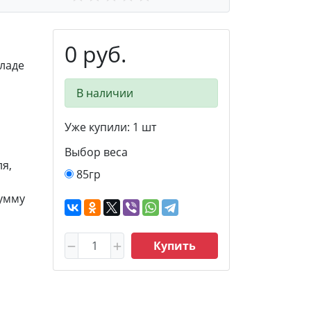
0 руб.
ладе
В наличии
Уже купили:
1
шт
Выбор веса
я,
85гр
сумму
Купить