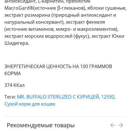
антиоксидант, L-карнитин, пребиотик
MacroGard®(источник β-глюканов), яблоки сушеные,
экстракт розмарина (природный антиоксидант и
натуральный консервант), экстракт фенхеля
(источник витаминов, микро- и макроэлементов),
экстракт морских водорослей (фукус), экстракт Юкки
Шидигера.
ЭНЕРГЕТИЧЕСКАЯ ЦЕННОСТЬ НА 100 ГРАММОВ
КОРМА
374 ККал
Теги:
MR. BUFFALO STERILIZED С КУРИЦЕЙ
,
12592
,
Сухой корм для кошек
Рекомендуемые товары