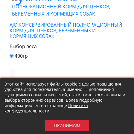
AJO КОНСЕРВИРОВАННЫЙ ПОЛНОРАЦИОННЫЙ
КОРМ ДЛЯ ЩЕНКОВ, БЕРЕМЕННЫХ И
КОРМЯЩИХ СОБАК
Выбор веса
400гр
Этот сайт использует файлы cookie с целью повышения
удобства для пользователя, а именно — дополнения
функциями социальных сетей, статистического анализа и
выбора сторонних сервисов. Более подробную
информацию см. на странице
Политика
конфиденциальности
.
AJO КОНСЕРВИРОВАННЫЙ ПОЛНОРАЦИОННЫЙ
КОРМ ДЛЯ ВЗРОСЛЫХ СОБАК, СКЛОННЫХ К
ПРИНИМАЮ
АЛЛЕРГИЯМ