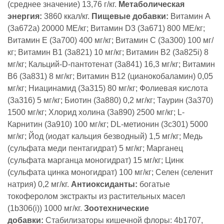
(среднее значение) 13,76 г/кг.
Метаболическая
энергия:
3860 ккал/кг.
Пищевые добавки:
Витамин A
(3a672a) 20000 МЕ/кг; Витамин D3 (3а671) 800 МЕ/кг;
Витамин Е (3а700) 400 мг/кг; Витамин C (3a300) 100 мг/
кг; Витамин B1 (3a821) 10 мг/кг; Витамин B2 (3a825i) 8
мг/кг; Кальций-D-пантотенат (3a841) 16,3 мг/кг; Витамин
B6 (3a831) 8 мг/кг; Витамин B12 (цианокобаламин) 0,05
мг/кг; Ниацинамид (3a315) 80 мг/кг; Фолиевая кислота
(3a316) 5 мг/кг; Биотин (3a880) 0,2 мг/кг; Таурин (3a370)
1500 мг/кг; Хлорид холина (3a890) 2500 мг/кг; L-
Карнитин (3a910) 100 мг/кг; DL-метионин (3c301) 5000
мг/кг; Йод (иодат кальция безводный) 1,5 мг/кг; Медь
(сульфата меди пентагидрат) 5 мг/кг; Марганец
(сульфата марганца моногидрат) 15 мг/кг; Цинк
(сульфата цинка моногидрат) 100 мг/кг; Селен (селенит
натрия) 0,2 мг/кг.
Антиоксиданты:
богатые
токоферолом экстракты из растительных масел
(1b306(i)) 1000 мг/кг.
Зоотехнические
добавки:
Стабилизаторы кишечной флоры: 4b1707,