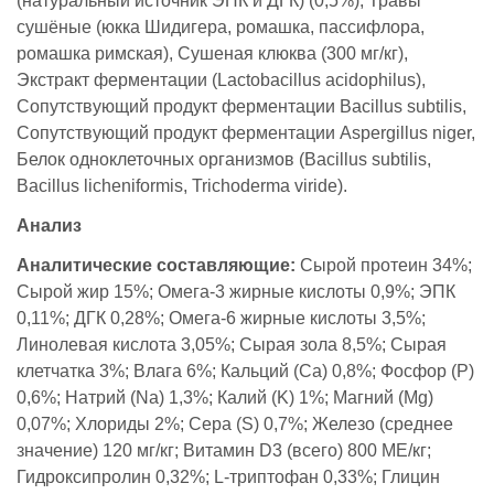
(натуральный источник ЭПК и ДГК) (0,5%), Травы
сушёные (юкка Шидигера, ромашка, пассифлора,
ромашка римская), Сушеная клюква (300 мг/кг),
Экстракт ферментации (Lactobacillus acidophilus),
Сопутствующий продукт ферментации Bacillus subtilis,
Сопутствующий продукт ферментации Aspergillus niger,
Белок одноклеточных организмов (Bacillus subtilis,
Bacillus licheniformis, Trichoderma viride).
Анализ
Аналитические составляющие:
Сырой протеин 34%;
Сырой жир 15%; Омега-3 жирные кислоты 0,9%; ЭПК
0,11%; ДГК 0,28%; Омега-6 жирные кислоты 3,5%;
Линолевая кислота 3,05%; Сырая зола 8,5%; Сырая
клетчатка 3%; Влага 6%; Кальций (Са) 0,8%; Фосфор (P)
0,6%; Натрий (Na) 1,3%; Калий (K) 1%; Магний (Mg)
0,07%; Хлориды 2%; Сера (S) 0,7%; Железо (среднее
значение) 120 мг/кг; Витамин D3 (всего) 800 МЕ/кг;
Гидроксипролин 0,32%; L-триптофан 0,33%; Глицин