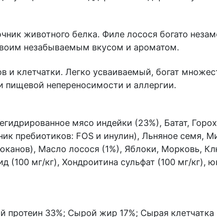
очник животного белка. Филе лосося богато нез
своим незабываемым вкусом и ароматом.
ов и клетчатки. Легко усваиваемый, богат множе
и пищевой непереносимости и аллергии.
егидрированное мясо индейки (23%), Батат, Горо
ник пребиотиков: FOS и инулин), Льняное семя,
канов), Масло лосося (1%), Яблоки, Морковь, Кл
(100 мг/кг), Хондроитина сульфат (100 мг/кг), ю
 протеин 33%; Сырой жир 17%; Сырая клетчатка 2