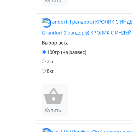
Купить
Grandorf (Грандорф) КРОЛИК С ИН
Выбор веса
100гр (на развес)
2кг
8кг
Купить