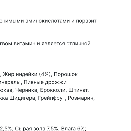
аменимыми аминокислотами и поразит
ством витамин и является отличной
х, Жир индейки (4%), Порошок
 Минералы, Пивные дрожжи
юква, Черника, Брокколи, Шпинат,
кка Шидигера, Грейпфрут, Розмарин,
,5%; Сырая зола 7,5%; Влага 6%;