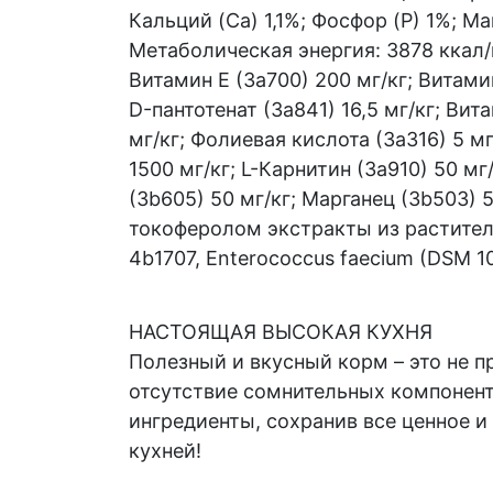
Кальций (Са) 1,1%; Фосфор (P) 1%; 
Метаболическая энергия: 3878 ккал/
Витамин Е (3а700) 200 мг/кг; Витамин
D-пантотенат (3a841) 16,5 мг/кг; Вит
мг/кг; Фолиевая кислота (3a316) 5 мг
1500 мг/кг; L-Карнитин (3a910) 50 м
(3b605) 50 мг/кг; Марганец (3b503) 5
токоферолом экстракты из растител
4b1707, Enterococcus faecium (DSM 1
НАСТОЯЩАЯ ВЫСОКАЯ КУХНЯ
Полезный и вкусный корм – это не п
отсутствие сомнительных компонент
ингредиенты, сохранив все ценное 
кухней!