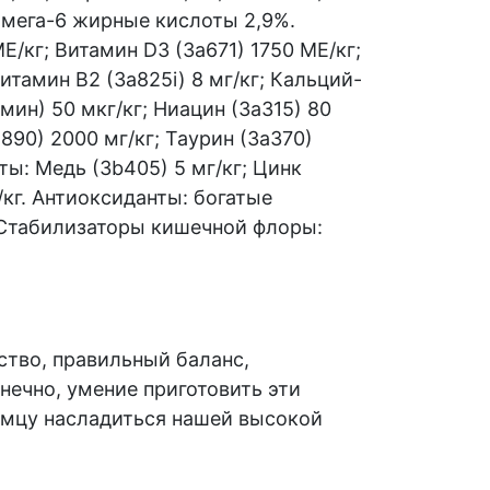
 Омега-6 жирные кислоты 2,9%.
/кг; Витамин D3 (3а671) 1750 МЕ/кг;
Витамин B2 (3a825i) 8 мг/кг; Кальций-
амин) 50 мкг/кг; Ниацин (3a315) 80
a890) 2000 мг/кг; Таурин (3a370)
ты: Медь (3b405) 5 мг/кг; Цинк
г/кг. Антиоксиданты: богатые
 Стабилизаторы кишечной флоры:
ство, правильный баланс,
ечно, умение приготовить эти
томцу насладиться нашей высокой