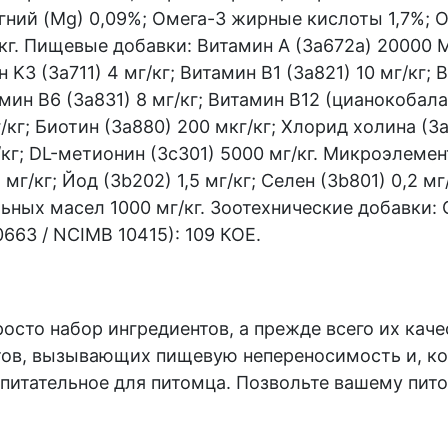
Магний (Mg) 0,09%; Омега-3 жирные кислоты 1,7%;
кг. Пищевые добавки: Витамин A (3a672a) 20000 МЕ
 K3 (3a711) 4 мг/кг; Витамин B1 (3a821) 10 мг/кг; 
амин B6 (3a831) 8 мг/кг; Витамин B12 (цианокобал
/кг; Биотин (3a880) 200 мкг/кг; Хлорид холина (3
г/кг; DL-метионин (3c301) 5000 мг/кг. Микроэлемен
 мг/кг; Йод (3b202) 1,5 мг/кг; Селен (3b801) 0,2 м
ьных масел 1000 мг/кг. Зоотехнические добавки:
0663 / NCIMB 10415): 109 КОЕ.
росто набор ингредиентов, а прежде всего их каче
ов, вызывающих пищевую непереносимость и, кон
и питательное для питомца. Позвольте вашему пи