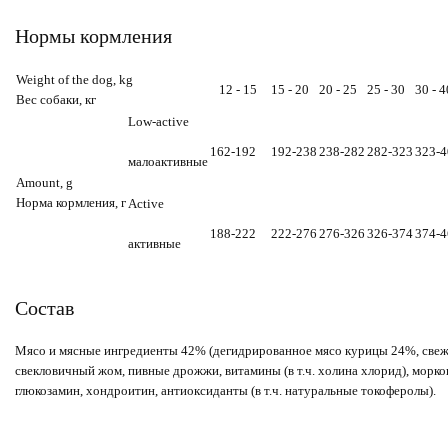
Нормы кормления
Weight of the dog, kg
12 - 15
15 - 20
20 - 25
25 - 30
30 - 4
Вес собаки, кг
Low-active
162-192
192-238
238-282
282-323
323-4
малоактивные
Amount, g
Норма кормления, г
Active
188-222
222-276
276-326
326-374
374-4
активные
Состав
Мясо и мясные ингредиенты 42% (дегидрированное мясо курицы 24%, свеже
свекловичный жом, пивные дрожжи, витамины (в т.ч. холина хлорид), морко
глюкозамин, хондроитин, антиоксиданты (в т.ч. натуральные токоферолы).