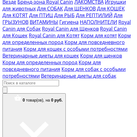
Везде
Бренд-зона Royal Canin
ЛАКОМСТВА
Игрушки
для животных
Для СОБАК
Для ЩЕНКОВ
Для КОШЕК
Для КОТЯТ
Для ПТИЦ
Для РЫБ
Для РЕПТИЛИЙ
Для
ГРЫЗУНОВ
ВИТАМИНЫ
Гигиена
НАПОЛНИТЕЛИ
Royal
Canin для Собак
Royal Canin для Щенков
Royal Canin
для Кошек
Royal Canin для Котят
Корм для котят
Корм
для определенных пород
Корм для повседневного
питания
Корм для кошек с особыми потребностями
Ветеринарные диеты для кошек
Корм для щенков
Корм для определенных пород
Корм для
повседневного питания
Корм для собак с особыми
потребностями
Ветеринарные диеты для собак
0
товар(ов),
на
0 руб.