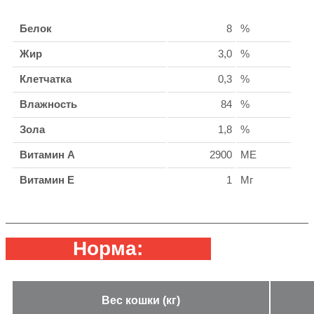
Белок
8
%
Жир
3,0
%
Клетчатка
0,3
%
Влажность
84
%
Зола
1,8
%
Витамин А
2900
МЕ
Витамин Е
1
Мг
Норма:
Вес кошки (кг)