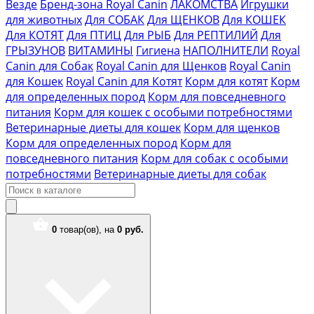
Везде
Бренд-зона Royal Canin
ЛАКОМСТВА
Игрушки
для животных
Для СОБАК
Для ЩЕНКОВ
Для КОШЕК
Для КОТЯТ
Для ПТИЦ
Для РЫБ
Для РЕПТИЛИЙ
Для
ГРЫЗУНОВ
ВИТАМИНЫ
Гигиена
НАПОЛНИТЕЛИ
Royal
Canin для Собак
Royal Canin для Щенков
Royal Canin
для Кошек
Royal Canin для Котят
Корм для котят
Корм
для определенных пород
Корм для повседневного
питания
Корм для кошек с особыми потребностями
Ветеринарные диеты для кошек
Корм для щенков
Корм для определенных пород
Корм для
повседневного питания
Корм для собак с особыми
потребностями
Ветеринарные диеты для собак
0
товар(ов),
на
0 руб.