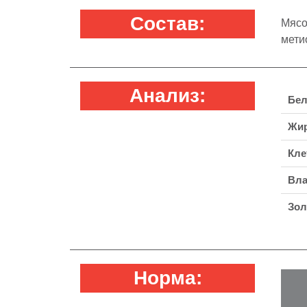
Состав:
Мясо
мети
Анализ:
Бел
Жи
Кле
Вла
Зол
Норма: