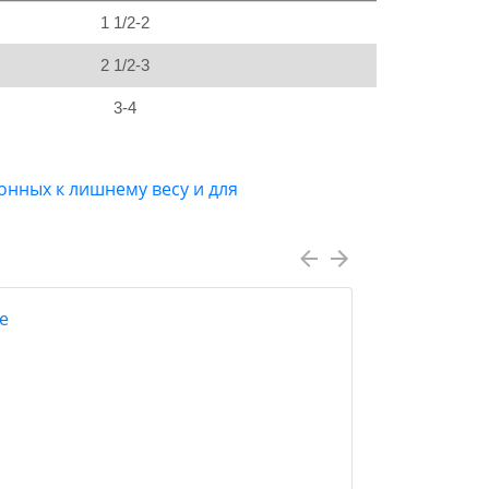
1 1/2-2
2 1/2-3
3-4
лонных к лишнему весу и для