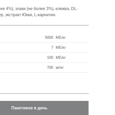
ее 4%), злаки (не более 3%), клюква, DL-
, экстракт Юкки, L-карнитин.
5000
МЕ/кг
7
МЕ/кг
100
МE/кг
700
мг/кг
Пакетиков в день