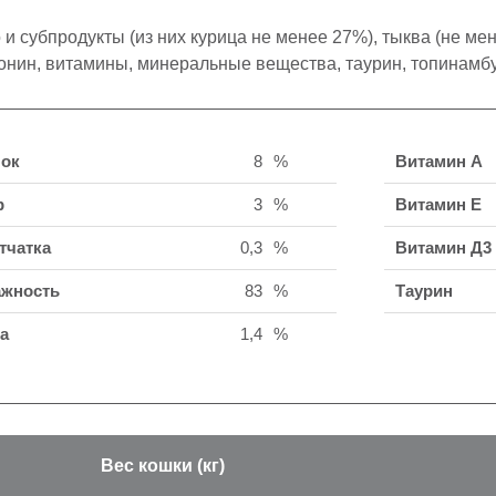
 и субпродукты (из них курица не менее 27%), тыква (не мен
онин, витамины, минеральные вещества, таурин, топинамбур
ок
8
%
Витамин А
р
3
%
Витамин Е
тчатка
0,3
%
Витамин Д3
жность
83
%
Таурин
а
1,4
%
Вес кошки (кг)