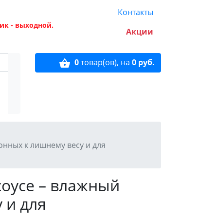
Контакты
ик - выходной.
Акции
0
товар(ов),
на
0 руб.
лонных к лишнему весу и для
 соусе – влажный
 и для