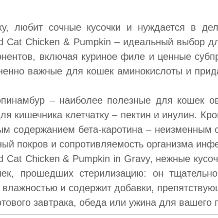
у, любит сочные кусочки и нуждается в де
ised Cat Chicken & Pumpkin – идеальный выбор
нентов, включая куриное филе и ценные субпр
ненно важные для кошек аминокислоты и прид
опинамбур – наиболее полезные для кошек о
 кишечника клетчатку – пектин и инулин. Кроме
ым содержанием бета-каротина – неизменным 
ный покров и сопротивляемость организма инф
sed Cat Chicken & Pumpkin in Gravy, нежные кус
шек, прошедших стерилизацию: он тщательн
 влажностью и содержит добавки, препятству
отового завтрака, обеда или ужина для вашего 