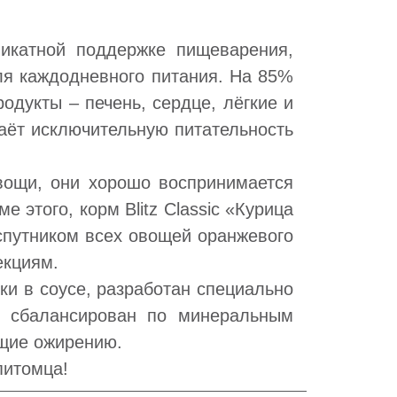
ликатной поддержке пищеварения,
 для каждодневного питания. На 85%
одукты – печень, сердце, лёгкие и
аёт исключительную питательность
вощи, они хорошо воспринимается
 этого, корм Blitz Classic «Курица
спутником всех овощей оранжевого
екциям.
очки в соусе, разработан специально
о сбалансирован по минеральным
ющие ожирению.
питомца!