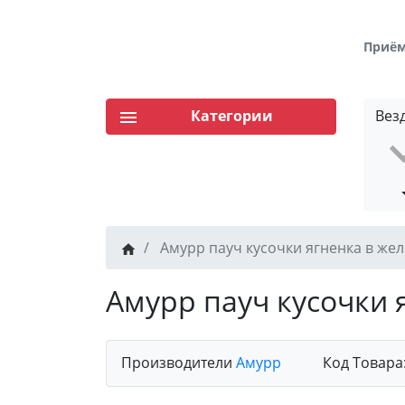
Приём 
Категории
Вез
Амурр пауч кусочки ягненка в жел
Амурр пауч кусочки 
Производители
Амурр
Код Товара