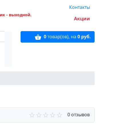
Контакты
ик - выходной.
Акции
0
товар(ов),
на
0 руб.
0 отзывов