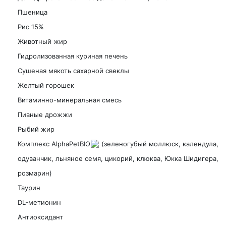
Пшеница
Рис 15%
Животный жир
Гидролизованная куриная печень
Сушеная мякоть сахарной свеклы
Желтый горошек
Витаминно-минеральная смесь
Пивные дрожжи
Рыбий жир
Комплекс AlphaPetBIO
(зеленогубый моллюск, календула,
одуванчик, льняное семя, цикорий, клюква, Юкка Шидигера,
розмарин)
Таурин
DL-метионин
Антиоксидант