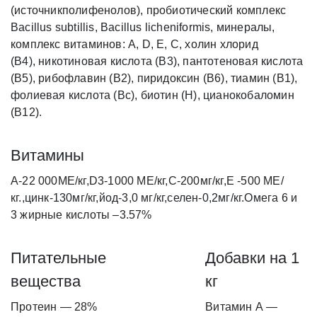
(источникполифенолов), пробиотический комплекс
Bacillus subtillis, Bacillus licheniformis, минералы,
комплекс витаминов: А, D, Е, С, холин хлорид
(В4), никотиновая кислота (В3), пантотеновая кислота
(В5), рибофлавин (В2), пиридоксин (В6), тиамин (В1),
фолиевая кислота (Вс), биотин (Н), цианокобаломин
(В12).
Витамины
А-22 000МЕ/кг,D3-1000 МЕ/кг,С-200мг/кг,Е -500 МЕ/
кг.,цинк-130мг/кг,йод-3,0 мг/кг,селен-0,2мг/кг.Омега 6 и
3 жирные кислоты –3.57%
Питательные
Добавки на 1
вещества
кг
Протеин — 28%
Витамин А —