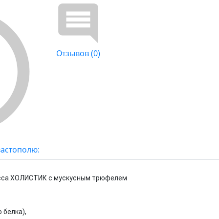
Отзывов (0)
вастополю:
асса ХОЛИСТИК с мускусным трюфелем
 белка),