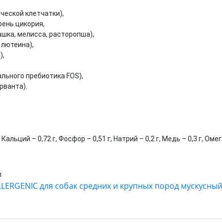
ческой клетчатки),
рень цикория,
шка, мелисса, расторопша),
 лютеина),
),
льного пребиотика FOS),
рванта).
 Кальций – 0,72 г, Фосфор – 0,51 г, Натрий – 0,2 г, Медь – 0,3 г, Оме
л
ALLERGENIC для собак средних и крупных пород мускусны