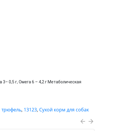
га 3– 0,5 г, Омега 6 – 4,2 г Метаболическая
й трюфель
,
13123
,
Сухой корм для собак