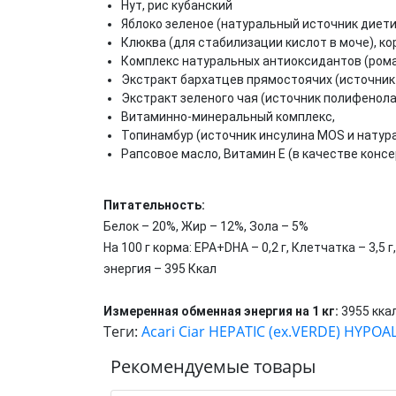
Нут, рис кубанский
Яблоко зеленое (натуральный источник диети
Клюква (для стабилизации кислот в моче), ко
Комплекс натуральных антиоксидантов (рома
Экстракт бархатцев прямостоячих (источник
Экстракт зеленого чая (источник полифенола
Витаминно-минеральный комплекс,
Топинамбур (источник инсулина MOS и натура
Рапсовое масло, Витамин Е (в качестве консе
Питательность:
Белок – 20%, Жир – 12%, Зола – 5%
На 100 г корма: EPA+DHA – 0,2 г, Клетчатка – 3,5 г,
энергия – 395 Ккал
Измеренная обменная энергия на 1 кг:
3955 кка
Теги:
Acari Ciar HEPATIC (ex.VERDE) HYPO
Рекомендуемые товары