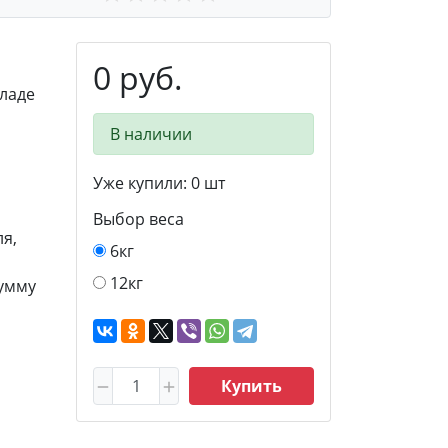
0 руб.
ладе
В наличии
Уже купили:
0
шт
Выбор веса
я,
6кг
12кг
сумму
Купить