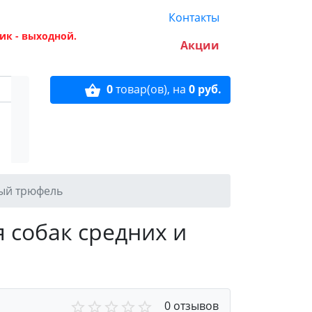
Контакты
ик - выходной.
Акции
0
товар(ов),
на
0 руб.
ный трюфель
я собак средних и
0 отзывов